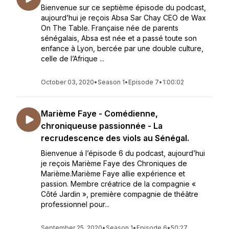
Bienvenue sur ce septième épisode du podcast,
aujourd’hui je reçois Absa Sar Chay CEO de Wax
On The Table. Française née de parents
sénégalais, Absa est née et a passé toute son
enfance à Lyon, bercée par une double culture,
celle de l’Afrique ...
October 03, 2020
•
Season 1
•
Episode 7
•
1:00:02
Marième Faye - Comédienne,
chroniqueuse passionnée - La
recrudescence des viols au Sénégal.
Bienvenue á l’épisode 6 du podcast, aujourd’hui
je reçois Marième Faye des Chroniques de
Marième.Marième Faye allie expérience et
passion. Membre créatrice de la compagnie «
Côté Jardin », première compagnie de théâtre
professionnel pour...
September 25, 2020
•
Season 1
•
Episode 6
•
50:27