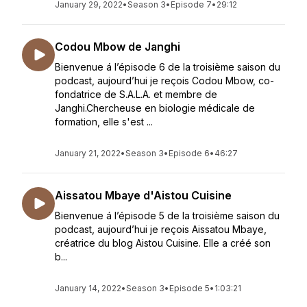
January 29, 2022
•
Season 3
•
Episode 7
•
29:12
Codou Mbow de Janghi
Bienvenue á l’épisode 6 de la troisième saison du
podcast, aujourd’hui je reçois Codou Mbow, co-
fondatrice de S.A.L.A. et membre de
Janghi.Chercheuse en biologie médicale de
formation, elle s'est ...
January 21, 2022
•
Season 3
•
Episode 6
•
46:27
Aissatou Mbaye d'Aistou Cuisine
Bienvenue á l’épisode 5 de la troisième saison du
podcast, aujourd’hui je reçois Aissatou Mbaye,
créatrice du blog Aistou Cuisine. Elle a créé son
b...
January 14, 2022
•
Season 3
•
Episode 5
•
1:03:21