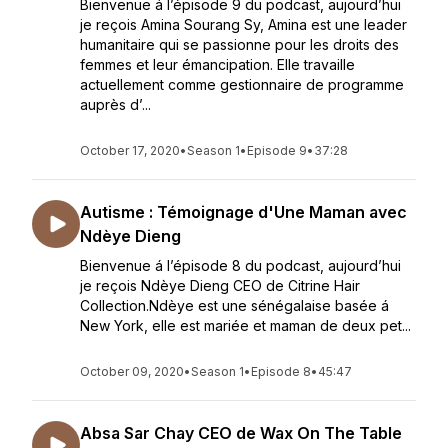
Bienvenue á l’épisode 9 du podcast, aujourd’hui
je reçois Amina Sourang Sy, Amina est une leader
humanitaire qui se passionne pour les droits des
femmes et leur émancipation. Elle travaille
actuellement comme gestionnaire de programme
auprès d’...
October 17, 2020
•
Season 1
•
Episode 9
•
37:28
Autisme : Témoignage d'Une Maman avec
Ndèye Dieng
Bienvenue á l’épisode 8 du podcast, aujourd’hui
je reçois Ndèye Dieng CEO de Citrine Hair
Collection.Ndèye est une sénégalaise basée á
New York, elle est mariée et maman de deux pet...
October 09, 2020
•
Season 1
•
Episode 8
•
45:47
Absa Sar Chay CEO de Wax On The Table