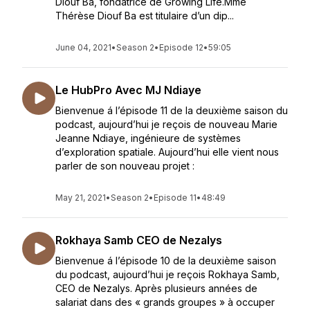
Diouf Ba, fondatrice de Growing Life.Mme
Thérèse Diouf Ba est titulaire d’un dip...
June 04, 2021
•
Season 2
•
Episode 12
•
59:05
Le HubPro Avec MJ Ndiaye
Bienvenue á l’épisode 11 de la deuxième saison du
podcast, aujourd’hui je reçois de nouveau Marie
Jeanne Ndiaye, ingénieure de systèmes
d’exploration spatiale. Aujourd’hui elle vient nous
parler de son nouveau projet :
May 21, 2021
•
Season 2
•
Episode 11
•
48:49
Rokhaya Samb CEO de Nezalys
Bienvenue á l’épisode 10 de la deuxième saison
du podcast, aujourd’hui je reçois Rokhaya Samb,
CEO de Nezalys. Après plusieurs années de
salariat dans des « grands groupes » à occuper